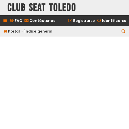
Club Seat Toledo
FAQ
Contáctenos
Registrarse
Identificarse
B
Portal
Índice general
u
s
c
a
r