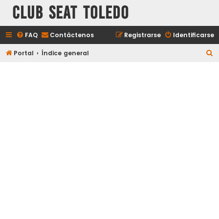
Club Seat Toledo
FAQ
Contáctenos
Registrarse
Identificarse
B
Portal
Índice general
u
s
c
a
r