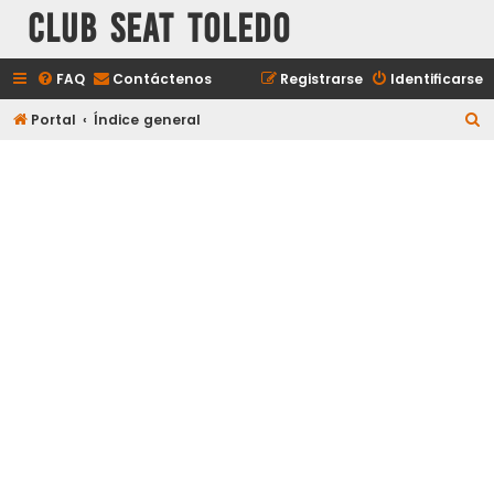
Club Seat Toledo
FAQ
Contáctenos
Registrarse
Identificarse
B
Portal
Índice general
u
s
c
a
r