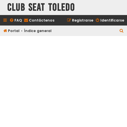
Club Seat Toledo
FAQ
Contáctenos
Registrarse
Identificarse
B
Portal
Índice general
u
s
c
a
r