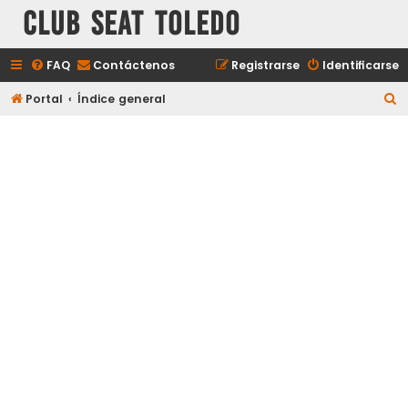
Club Seat Toledo
FAQ
Contáctenos
Registrarse
Identificarse
B
Portal
Índice general
u
s
c
a
r