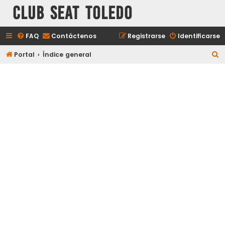
Club Seat Toledo
FAQ
Contáctenos
Registrarse
Identificarse
B
Portal
Índice general
u
s
c
a
r