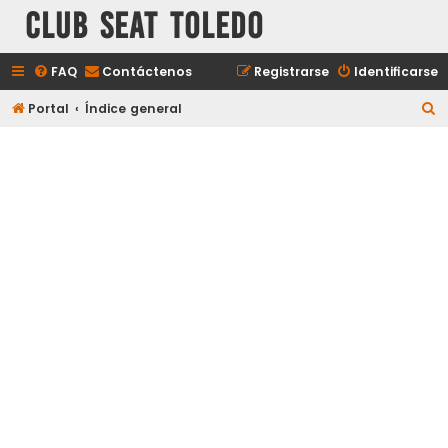
Club Seat Toledo
FAQ
Contáctenos
Registrarse
Identificarse
B
Portal
Índice general
u
s
c
a
r