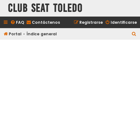
Club Seat Toledo
FAQ
Contáctenos
Registrarse
Identificarse
B
Portal
Índice general
u
s
c
a
r