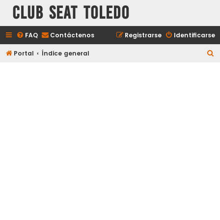
Club Seat Toledo
FAQ
Contáctenos
Registrarse
Identificarse
B
Portal
Índice general
u
s
c
a
r