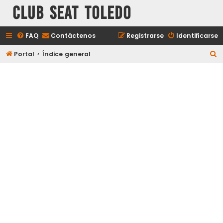
Club Seat Toledo
FAQ
Contáctenos
Registrarse
Identificarse
B
Portal
Índice general
u
s
c
a
r