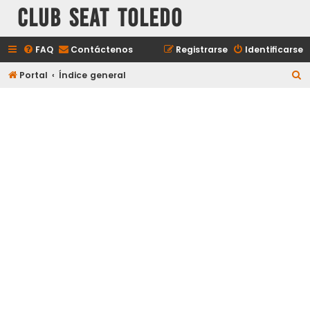
Club Seat Toledo
FAQ
Contáctenos
Registrarse
Identificarse
B
Portal
Índice general
u
s
c
a
r