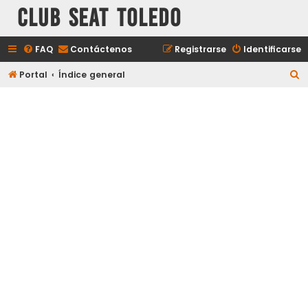
Club Seat Toledo
FAQ
Contáctenos
Registrarse
Identificarse
B
Portal
Índice general
u
s
c
a
r