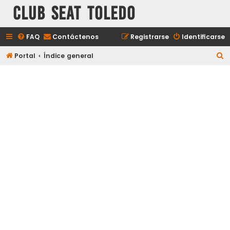
Club Seat Toledo
FAQ
Contáctenos
Registrarse
Identificarse
B
Portal
Índice general
u
s
c
a
r