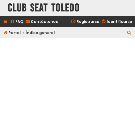
Club Seat Toledo
FAQ
Contáctenos
Registrarse
Identificarse
B
Portal
Índice general
u
s
c
a
r