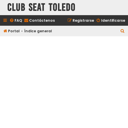
Club Seat Toledo
FAQ
Contáctenos
Registrarse
Identificarse
B
Portal
Índice general
u
s
c
a
r