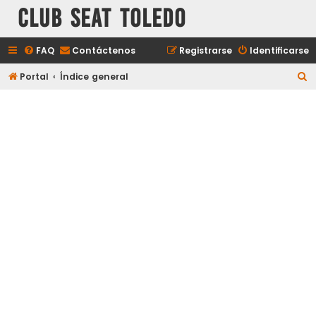
Club Seat Toledo
FAQ
Contáctenos
Registrarse
Identificarse
B
Portal
Índice general
u
s
c
a
r