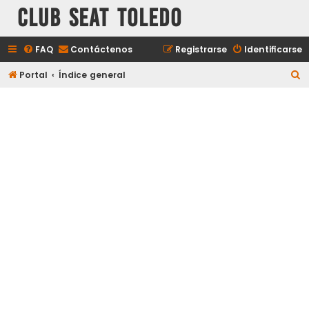
Club Seat Toledo
FAQ
Contáctenos
Registrarse
Identificarse
B
Portal
Índice general
u
s
c
a
r