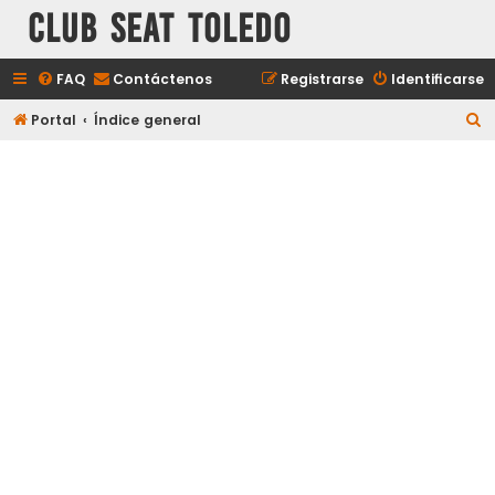
Club Seat Toledo
FAQ
Contáctenos
Registrarse
Identificarse
B
Portal
Índice general
u
s
c
a
r