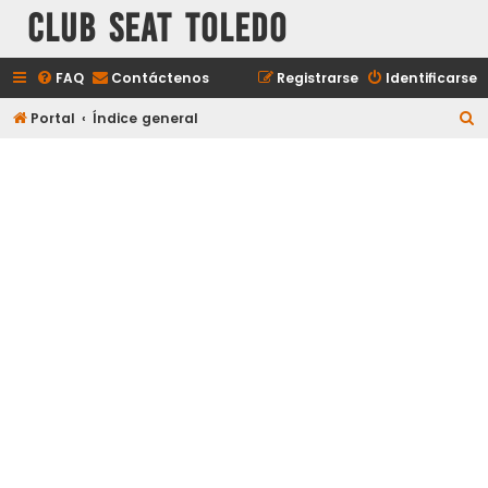
Club Seat Toledo
FAQ
Contáctenos
Registrarse
Identificarse
B
Portal
Índice general
u
s
c
a
r