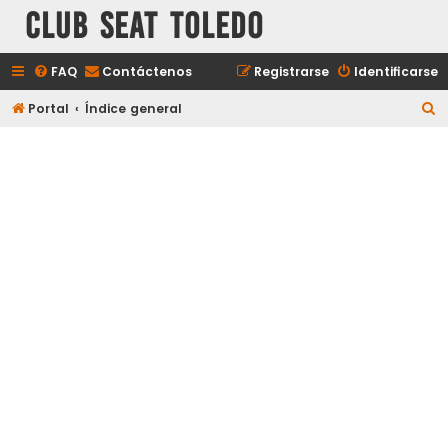
Club Seat Toledo
FAQ
Contáctenos
Registrarse
Identificarse
B
Portal
Índice general
u
s
c
a
r