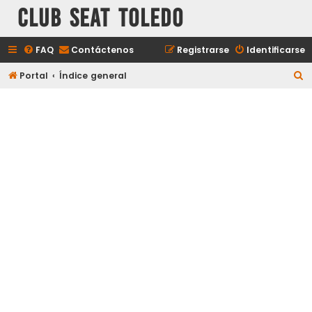
Club Seat Toledo
FAQ
Contáctenos
Registrarse
Identificarse
B
Portal
Índice general
u
s
c
a
r