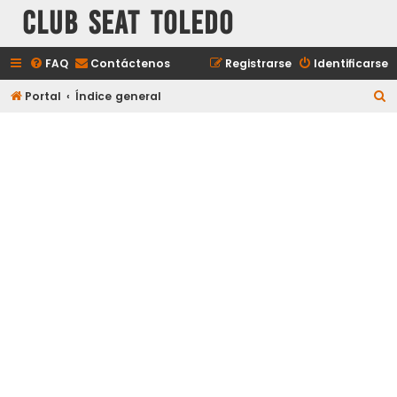
Club Seat Toledo
FAQ
Contáctenos
Registrarse
Identificarse
B
Portal
Índice general
u
s
c
a
r