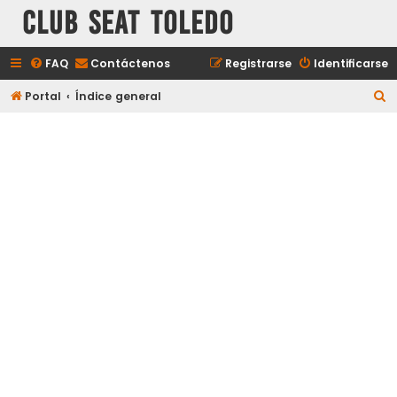
Club Seat Toledo
FAQ
Contáctenos
Registrarse
Identificarse
B
Portal
Índice general
u
s
c
a
r