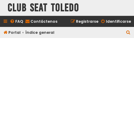
Club Seat Toledo
FAQ
Contáctenos
Registrarse
Identificarse
B
Portal
Índice general
u
s
c
a
r