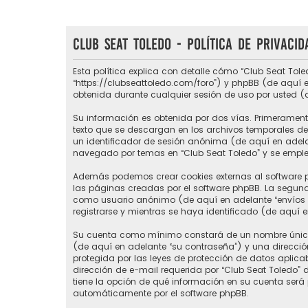
Club Seat Toledo - Política de privacid
Esta política explica con detalle cómo “Club Seat Tole
“https://clubseattoledo.com/foro”) y phpBB (de aquí e
obtenida durante cualquier sesión de uso por usted (
Su información es obtenida por dos vías. Primerament
texto que se descargan en los archivos temporales del
un identificador de sesión anónima (de aquí en adel
navegado por temas en “Club Seat Toledo” y se emplea 
Además podemos crear cookies externas al software p
las páginas creadas por el software phpBB. La segund
como usuario anónimo (de aquí en adelante “envíos a
registrarse y mientras se haya identificado (de aquí 
Su cuenta como mínimo constará de un nombre único d
(de aquí en adelante “su contraseña”) y una direcció
protegida por las leyes de protección de datos aplic
dirección de e-mail requerida por “Club Seat Toledo” du
tiene la opción de qué información en su cuenta será
automáticamente por el software phpBB.