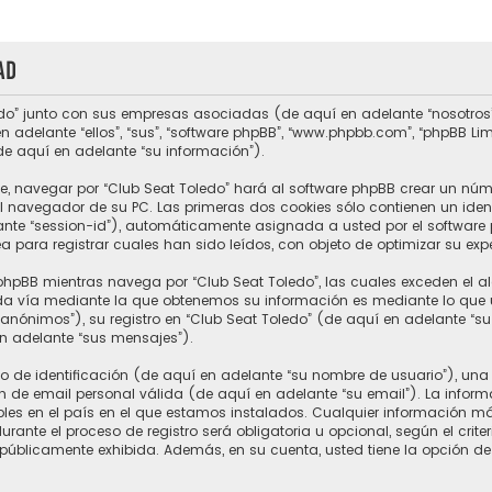
ad
do” junto con sus empresas asociadas (de aquí en adelante “nosotros”, “
n adelante “ellos”, “sus”, “software phpBB”, “www.phpbb.com”, “phpBB L
de aquí en adelante “su información”).
e, navegar por “Club Seat Toledo” hará al software phpBB crear un núm
 navegador de su PC. Las primeras dos cookies sólo contienen un ident
ante “session-id”), automáticamente asignada a usted por el software 
para registrar cuales han sido leídos, con objeto de optimizar su expe
hpBB mientras navega por “Club Seat Toledo”, las cuales exceden el a
a vía mediante la que obtenemos su información es mediante lo que ust
nónimos”), su registro en “Club Seat Toledo” (de aquí en adelante “s
en adelante “sus mensajes”).
e identificación (de aquí en adelante “su nombre de usuario”), una 
n de email personal válida (de aquí en adelante “su email”). La inform
ables en el país en el que estamos instalados. Cualquier información m
rante el proceso de registro será obligatoria u opcional, según el crite
 públicamente exhibida. Además, en su cuenta, usted tiene la opción de