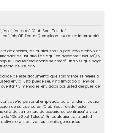
nos”, “nuestro”, “Club Seat Toledo”,
imited”, “phpBB Teams”) emplean cualquier información
ero de cookies, las cuales son un pequeño archivo de
ificador de usuario (de aquí en adelante “user-id”) y
phpBB. Una tercera cookie se creará una vez que haya
riencia de usuario.
lcance de este documento que solamente se refiere a
ed envía. Esto puede ser, y no limitado a: envíos
u cuenta”) y mensajes enviados por usted después de
contraseña personal empleada para la identificación
ación de su cuenta en “Club Seat Toledo” está
ás allá de su nombre de usuario, su contraseña y su
rio de “Club Seat Toledo”. En cualquier caso, usted
 activar o desactivar los emails generados