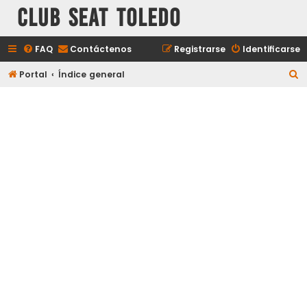
Club Seat Toledo
FAQ
Contáctenos
Registrarse
Identificarse
B
Portal
Índice general
u
s
c
a
r