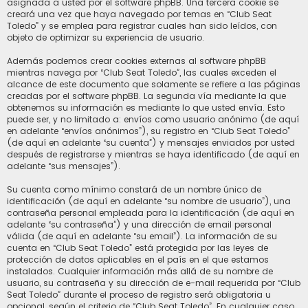
asignada a usted por el software phpBB. Una tercera cookie se
creará una vez que haya navegado por temas en “Club Seat
Toledo” y se emplea para registrar cuales han sido leídos, con
objeto de optimizar su experiencia de usuario.
Además podemos crear cookies externas al software phpBB
mientras navega por “Club Seat Toledo”, las cuales exceden el
alcance de este documento que solamente se refiere a las páginas
creadas por el software phpBB. La segunda vía mediante la que
obtenemos su información es mediante lo que usted envía. Esto
puede ser, y no limitado a: envíos como usuario anónimo (de aquí
en adelante “envíos anónimos”), su registro en “Club Seat Toledo”
(de aquí en adelante “su cuenta”) y mensajes enviados por usted
después de registrarse y mientras se haya identificado (de aquí en
adelante “sus mensajes”).
Su cuenta como mínimo constará de un nombre único de
identificación (de aquí en adelante “su nombre de usuario”), una
contraseña personal empleada para la identificación (de aquí en
adelante “su contraseña”) y una dirección de email personal
válida (de aquí en adelante “su email”). La información de su
cuenta en “Club Seat Toledo” está protegida por las leyes de
protección de datos aplicables en el país en el que estamos
instalados. Cualquier información más allá de su nombre de
usuario, su contraseña y su dirección de e-mail requerida por “Club
Seat Toledo” durante el proceso de registro será obligatoria u
opcional, según el criterio de “Club Seat Toledo”. En cualquier caso,