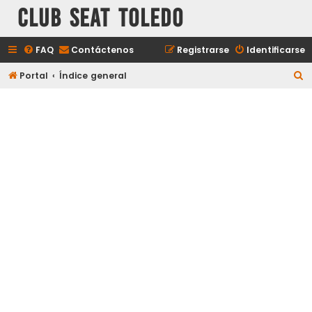
Club Seat Toledo
FAQ
Contáctenos
Registrarse
Identificarse
B
Portal
Índice general
u
s
c
a
r