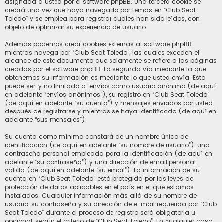
asignada a usted por el software phpBB. Una tercera cookie se
creará una vez que haya navegado por temas en “Club Seat
Toledo” y se emplea para registrar cuales han sido leídos, con
objeto de optimizar su experiencia de usuario.
Además podemos crear cookies externas al software phpBB
mientras navega por “Club Seat Toledo”, las cuales exceden el
alcance de este documento que solamente se refiere a las páginas
creadas por el software phpBB. La segunda vía mediante la que
obtenemos su información es mediante lo que usted envía. Esto
puede ser, y no limitado a: envíos como usuario anónimo (de aquí
en adelante “envíos anónimos”), su registro en “Club Seat Toledo”
(de aquí en adelante “su cuenta”) y mensajes enviados por usted
después de registrarse y mientras se haya identificado (de aquí en
adelante “sus mensajes”).
Su cuenta como mínimo constará de un nombre único de
identificación (de aquí en adelante “su nombre de usuario”), una
contraseña personal empleada para la identificación (de aquí en
adelante “su contraseña”) y una dirección de email personal
válida (de aquí en adelante “su email”). La información de su
cuenta en “Club Seat Toledo” está protegida por las leyes de
protección de datos aplicables en el país en el que estamos
instalados. Cualquier información más allá de su nombre de
usuario, su contraseña y su dirección de e-mail requerida por “Club
Seat Toledo” durante el proceso de registro será obligatoria u
opcional, según el criterio de “Club Seat Toledo”. En cualquier caso,