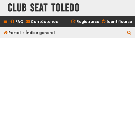
Club Seat Toledo
FAQ
Contáctenos
Registrarse
Identificarse
B
Portal
Índice general
u
s
c
a
r