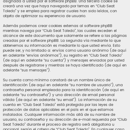
asignada a usted por el software phpBB. Una tercera cookie se
creará una vez que haya navegado por temas en “Club Seat
Toledo” y se emplea para registrar cuales han sido leídos, con
objeto de optimizar su experiencia de usuario.
Además podemos crear cookies externas al software phpBB
mientras navega por “Club Seat Toledo”, las cuales exceden el
alcance de este documento que solamente se refiere a las páginas
creadas por el software phpBB. La segunda vía mediante la que
obtenemos su información es mediante lo que usted envía. Esto
puede ser, y no limitado a: envíos como usuario anónimo (de aquí
en adelante “envíos anónimos”), su registro en “Club Seat Toledo”
(de aquí en adelante “su cuenta”) y mensajes enviados por usted
después de registrarse y mientras se haya identificado (de aquí en
adelante “sus mensajes”).
Su cuenta como mínimo constará de un nombre único de
identificación (de aquí en adelante “su nombre de usuario”), una
contraseña personal empleada para la identificación (de aquí en
adelante “su contraseña”) y una dirección de email personal
válida (de aquí en adelante “su email”). La información de su
cuenta en “Club Seat Toledo” está protegida por las leyes de
protección de datos aplicables en el país en el que estamos
instalados. Cualquier información más allá de su nombre de
usuario, su contraseña y su dirección de e-mail requerida por “Club
Seat Toledo” durante el proceso de registro será obligatoria u
opcional, según el criterio de “Club Seat Toledo”. En cualquier caso,