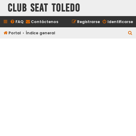
Club Seat Toledo
FAQ
Contáctenos
Registrarse
Identificarse
B
Portal
Índice general
u
s
c
a
r