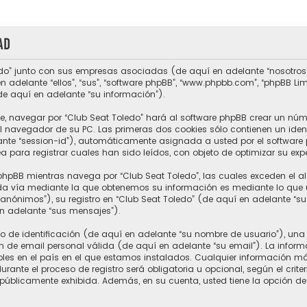
ad
do” junto con sus empresas asociadas (de aquí en adelante “nosotros”, “
n adelante “ellos”, “sus”, “software phpBB”, “www.phpbb.com”, “phpBB L
de aquí en adelante “su información”).
e, navegar por “Club Seat Toledo” hará al software phpBB crear un núm
 navegador de su PC. Las primeras dos cookies sólo contienen un ident
ante “session-id”), automáticamente asignada a usted por el software 
para registrar cuales han sido leídos, con objeto de optimizar su expe
hpBB mientras navega por “Club Seat Toledo”, las cuales exceden el a
a vía mediante la que obtenemos su información es mediante lo que ust
nónimos”), su registro en “Club Seat Toledo” (de aquí en adelante “s
en adelante “sus mensajes”).
e identificación (de aquí en adelante “su nombre de usuario”), una 
n de email personal válida (de aquí en adelante “su email”). La inform
ables en el país en el que estamos instalados. Cualquier información m
rante el proceso de registro será obligatoria u opcional, según el crite
 públicamente exhibida. Además, en su cuenta, usted tiene la opción de