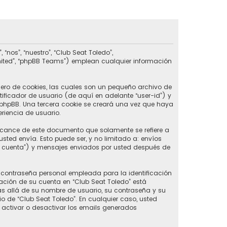
nos”, “nuestro”, “Club Seat Toledo”,
imited”, “phpBB Teams”) emplean cualquier información
ero de cookies, las cuales son un pequeño archivo de
ificador de usuario (de aquí en adelante “user-id”) y
phpBB. Una tercera cookie se creará una vez que haya
riencia de usuario.
lcance de este documento que solamente se refiere a
ed envía. Esto puede ser, y no limitado a: envíos
u cuenta”) y mensajes enviados por usted después de
contraseña personal empleada para la identificación
ación de su cuenta en “Club Seat Toledo” está
ás allá de su nombre de usuario, su contraseña y su
rio de “Club Seat Toledo”. En cualquier caso, usted
 activar o desactivar los emails generados