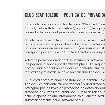
Club Seat Toledo - Política de privacid
Esta política explica con detalle cómo “Club Seat Tole
“https://clubseattoledo.com/foro”) y phpBB (de aquí e
obtenida durante cualquier sesión de uso por usted (
Su información es obtenida por dos vías. Primerament
texto que se descargan en los archivos temporales del
un identificador de sesión anónima (de aquí en adel
navegado por temas en “Club Seat Toledo” y se emplea 
Además podemos crear cookies externas al software p
las páginas creadas por el software phpBB. La segund
como usuario anónimo (de aquí en adelante “envíos a
registrarse y mientras se haya identificado (de aquí 
Su cuenta como mínimo constará de un nombre único d
(de aquí en adelante “su contraseña”) y una direcció
protegida por las leyes de protección de datos aplic
dirección de e-mail requerida por “Club Seat Toledo” du
tiene la opción de qué información en su cuenta será
automáticamente por el software phpBB.