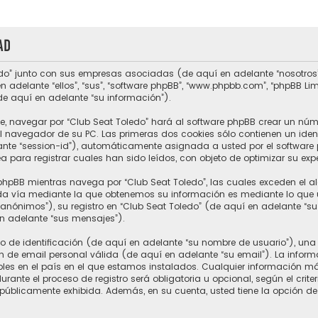
ad
do” junto con sus empresas asociadas (de aquí en adelante “nosotros”, “
n adelante “ellos”, “sus”, “software phpBB”, “www.phpbb.com”, “phpBB L
de aquí en adelante “su información”).
e, navegar por “Club Seat Toledo” hará al software phpBB crear un núm
 navegador de su PC. Las primeras dos cookies sólo contienen un ident
ante “session-id”), automáticamente asignada a usted por el software 
para registrar cuales han sido leídos, con objeto de optimizar su expe
hpBB mientras navega por “Club Seat Toledo”, las cuales exceden el a
a vía mediante la que obtenemos su información es mediante lo que ust
nónimos”), su registro en “Club Seat Toledo” (de aquí en adelante “s
en adelante “sus mensajes”).
e identificación (de aquí en adelante “su nombre de usuario”), una 
n de email personal válida (de aquí en adelante “su email”). La inform
ables en el país en el que estamos instalados. Cualquier información m
rante el proceso de registro será obligatoria u opcional, según el crite
 públicamente exhibida. Además, en su cuenta, usted tiene la opción de