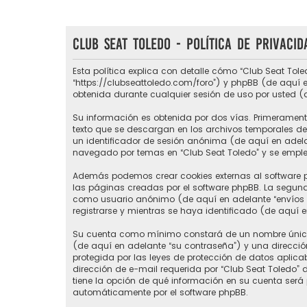
Club Seat Toledo - Política de privacid
Esta política explica con detalle cómo “Club Seat Tole
“https://clubseattoledo.com/foro”) y phpBB (de aquí e
obtenida durante cualquier sesión de uso por usted (
Su información es obtenida por dos vías. Primerament
texto que se descargan en los archivos temporales del
un identificador de sesión anónima (de aquí en adel
navegado por temas en “Club Seat Toledo” y se emplea 
Además podemos crear cookies externas al software p
las páginas creadas por el software phpBB. La segund
como usuario anónimo (de aquí en adelante “envíos a
registrarse y mientras se haya identificado (de aquí 
Su cuenta como mínimo constará de un nombre único d
(de aquí en adelante “su contraseña”) y una direcció
protegida por las leyes de protección de datos aplic
dirección de e-mail requerida por “Club Seat Toledo” du
tiene la opción de qué información en su cuenta será
automáticamente por el software phpBB.