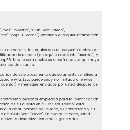
nos”, “nuestro”, “Club Seat Toledo”,
imited”, “phpBB Teams”) emplean cualquier información
ero de cookies, las cuales son un pequeño archivo de
ificador de usuario (de aquí en adelante “user-id”) y
phpBB. Una tercera cookie se creará una vez que haya
riencia de usuario.
lcance de este documento que solamente se refiere a
ed envía. Esto puede ser, y no limitado a: envíos
u cuenta”) y mensajes enviados por usted después de
contraseña personal empleada para la identificación
ación de su cuenta en “Club Seat Toledo” está
ás allá de su nombre de usuario, su contraseña y su
rio de “Club Seat Toledo”. En cualquier caso, usted
 activar o desactivar los emails generados