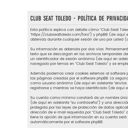
Club Seat Toledo - Política de privacid
Esta política explica con detalle cómo “Club Seat Tole
“https://clubseattoledo.com/foro”) y phpBB (de aquí e
obtenida durante cualquier sesión de uso por usted (
Su información es obtenida por dos vías. Primerament
texto que se descargan en los archivos temporales del
un identificador de sesión anónima (de aquí en adel
navegado por temas en “Club Seat Toledo” y se emplea 
Además podemos crear cookies externas al software p
las páginas creadas por el software phpBB. La segund
como usuario anónimo (de aquí en adelante “envíos a
registrarse y mientras se haya identificado (de aquí 
Su cuenta como mínimo constará de un nombre único d
(de aquí en adelante “su contraseña”) y una direcció
protegida por las leyes de protección de datos aplic
dirección de e-mail requerida por “Club Seat Toledo” du
tiene la opción de qué información en su cuenta será
automáticamente por el software phpBB.