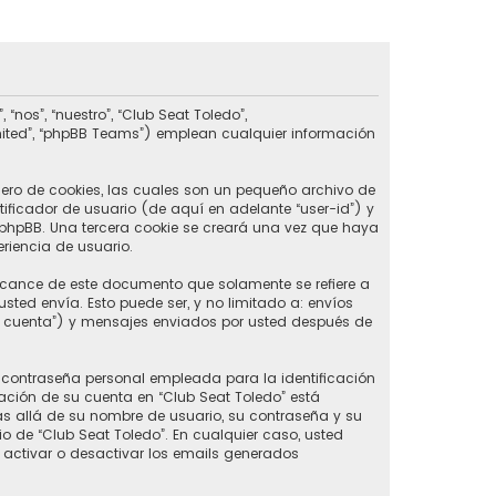
nos”, “nuestro”, “Club Seat Toledo”,
imited”, “phpBB Teams”) emplean cualquier información
ero de cookies, las cuales son un pequeño archivo de
ificador de usuario (de aquí en adelante “user-id”) y
phpBB. Una tercera cookie se creará una vez que haya
riencia de usuario.
lcance de este documento que solamente se refiere a
ed envía. Esto puede ser, y no limitado a: envíos
u cuenta”) y mensajes enviados por usted después de
contraseña personal empleada para la identificación
ación de su cuenta en “Club Seat Toledo” está
ás allá de su nombre de usuario, su contraseña y su
rio de “Club Seat Toledo”. En cualquier caso, usted
 activar o desactivar los emails generados