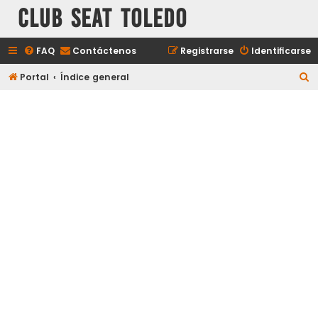
Club Seat Toledo
FAQ
Contáctenos
Registrarse
Identificarse
B
Portal
Índice general
u
s
c
a
r