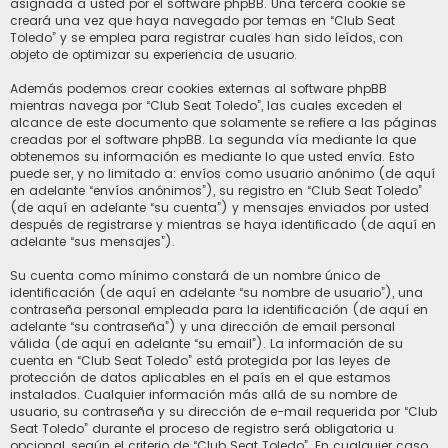
asignada a usted por el software phpBB. Una tercera cookie se
creará una vez que haya navegado por temas en “Club Seat
Toledo” y se emplea para registrar cuales han sido leídos, con
objeto de optimizar su experiencia de usuario.
Además podemos crear cookies externas al software phpBB
mientras navega por “Club Seat Toledo”, las cuales exceden el
alcance de este documento que solamente se refiere a las páginas
creadas por el software phpBB. La segunda vía mediante la que
obtenemos su información es mediante lo que usted envía. Esto
puede ser, y no limitado a: envíos como usuario anónimo (de aquí
en adelante “envíos anónimos”), su registro en “Club Seat Toledo”
(de aquí en adelante “su cuenta”) y mensajes enviados por usted
después de registrarse y mientras se haya identificado (de aquí en
adelante “sus mensajes”).
Su cuenta como mínimo constará de un nombre único de
identificación (de aquí en adelante “su nombre de usuario”), una
contraseña personal empleada para la identificación (de aquí en
adelante “su contraseña”) y una dirección de email personal
válida (de aquí en adelante “su email”). La información de su
cuenta en “Club Seat Toledo” está protegida por las leyes de
protección de datos aplicables en el país en el que estamos
instalados. Cualquier información más allá de su nombre de
usuario, su contraseña y su dirección de e-mail requerida por “Club
Seat Toledo” durante el proceso de registro será obligatoria u
opcional, según el criterio de “Club Seat Toledo”. En cualquier caso,