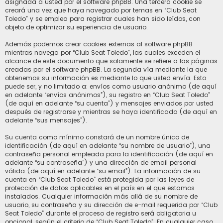
asignada a usted por el software phpBB. Una tercera cookie se
creará una vez que haya navegado por temas en “Club Seat
Toledo” y se emplea para registrar cuales han sido leídos, con
objeto de optimizar su experiencia de usuario.
Además podemos crear cookies externas al software phpBB
mientras navega por “Club Seat Toledo”, las cuales exceden el
alcance de este documento que solamente se refiere a las páginas
creadas por el software phpBB. La segunda vía mediante la que
obtenemos su información es mediante lo que usted envía. Esto
puede ser, y no limitado a: envíos como usuario anónimo (de aquí
en adelante “envíos anónimos”), su registro en “Club Seat Toledo”
(de aquí en adelante “su cuenta”) y mensajes enviados por usted
después de registrarse y mientras se haya identificado (de aquí en
adelante “sus mensajes”).
Su cuenta como mínimo constará de un nombre único de
identificación (de aquí en adelante “su nombre de usuario”), una
contraseña personal empleada para la identificación (de aquí en
adelante “su contraseña”) y una dirección de email personal
válida (de aquí en adelante “su email”). La información de su
cuenta en “Club Seat Toledo” está protegida por las leyes de
protección de datos aplicables en el país en el que estamos
instalados. Cualquier información más allá de su nombre de
usuario, su contraseña y su dirección de e-mail requerida por “Club
Seat Toledo” durante el proceso de registro será obligatoria u
opcional, según el criterio de “Club Seat Toledo”. En cualquier caso,