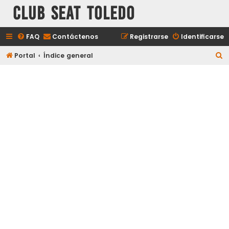
Club Seat Toledo
FAQ
Contáctenos
Registrarse
Identificarse
B
Portal
Índice general
u
s
c
a
r