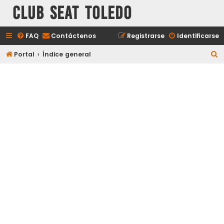
Club Seat Toledo
FAQ
Contáctenos
Registrarse
Identificarse
B
Portal
Índice general
u
s
c
a
r