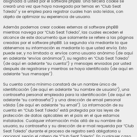
asignada a usted por el software phpBB. Una tercera cookie se
creará una vez que haya navegado por temas en “Club Seat
Toledo” y se emplea para registrar cuales han sido leídos, con
objeto de optimizar su experiencia de usuario.
Además podemos crear cookies externas al software phpBB
mientras navega por “Club Seat Toledo”, las cuales exceden el
alcance de este documento que solamente se refiere a las páginas
creadas por el software phpBB. La segunda vía mediante la que
obtenemos su información es mediante lo que usted envía. Esto
puede ser, y no limitado a: envíos como usuario anónimo (de aquí
en adelante “envíos anónimos”), su registro en “Club Seat Toledo”
(de aquí en adelante “su cuenta”) y mensajes enviados por usted
después de registrarse y mientras se haya identificado (de aquí en
adelante “sus mensajes”).
Su cuenta como mínimo constará de un nombre único de
identificación (de aquí en adelante “su nombre de usuario”), una
contraseña personal empleada para la identificación (de aquí en
adelante “su contraseña”) y una dirección de email personal
válida (de aquí en adelante “su email”). La información de su
cuenta en “Club Seat Toledo” está protegida por las leyes de
protección de datos aplicables en el país en el que estamos
instalados. Cualquier información más allá de su nombre de
usuario, su contraseña y su dirección de e-mail requerida por “Club
Seat Toledo” durante el proceso de registro será obligatoria u
opcional, según el criterio de “Club Seat Toledo”. En cualquier caso,