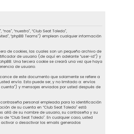
nos”, “nuestro”, “Club Seat Toledo”,
imited”, “phpBB Teams”) emplean cualquier información
ero de cookies, las cuales son un pequeño archivo de
ificador de usuario (de aquí en adelante “user-id”) y
phpBB. Una tercera cookie se creará una vez que haya
riencia de usuario.
lcance de este documento que solamente se refiere a
ed envía. Esto puede ser, y no limitado a: envíos
u cuenta”) y mensajes enviados por usted después de
contraseña personal empleada para la identificación
ación de su cuenta en “Club Seat Toledo” está
ás allá de su nombre de usuario, su contraseña y su
rio de “Club Seat Toledo”. En cualquier caso, usted
 activar o desactivar los emails generados