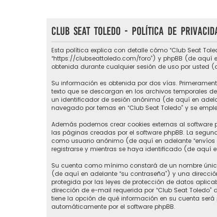
Club Seat Toledo - Política de privacid
Esta política explica con detalle cómo “Club Seat Tole
“https://clubseattoledo.com/foro”) y phpBB (de aquí e
obtenida durante cualquier sesión de uso por usted (
Su información es obtenida por dos vías. Primerament
texto que se descargan en los archivos temporales del
un identificador de sesión anónima (de aquí en adel
navegado por temas en “Club Seat Toledo” y se emplea 
Además podemos crear cookies externas al software p
las páginas creadas por el software phpBB. La segund
como usuario anónimo (de aquí en adelante “envíos a
registrarse y mientras se haya identificado (de aquí 
Su cuenta como mínimo constará de un nombre único d
(de aquí en adelante “su contraseña”) y una direcció
protegida por las leyes de protección de datos aplic
dirección de e-mail requerida por “Club Seat Toledo” du
tiene la opción de qué información en su cuenta será
automáticamente por el software phpBB.