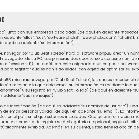
ad
do” junto con sus empresas asociadas (de aquí en adelante “nosotros”, “
n adelante “ellos”, “sus”, “software phpBB”, “www.phpbb.com”, “phpBB L
de aquí en adelante “su información”).
e, navegar por “Club Seat Toledo” hará al software phpBB crear un núm
 navegador de su PC. Las primeras dos cookies sólo contienen un ident
ante “session-id”), automáticamente asignada a usted por el software 
para registrar cuales han sido leídos, con objeto de optimizar su expe
hpBB mientras navega por “Club Seat Toledo”, las cuales exceden el a
a vía mediante la que obtenemos su información es mediante lo que ust
nónimos”), su registro en “Club Seat Toledo” (de aquí en adelante “s
en adelante “sus mensajes”).
e identificación (de aquí en adelante “su nombre de usuario”), una 
n de email personal válida (de aquí en adelante “su email”). La inform
ables en el país en el que estamos instalados. Cualquier información m
rante el proceso de registro será obligatoria u opcional, según el crite
 públicamente exhibida. Además, en su cuenta, usted tiene la opción de