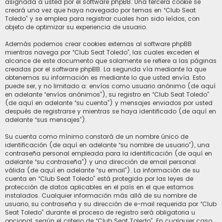
asignada a usted por el software phpBB. Una tercera cookie se
creará una vez que haya navegado por temas en “Club Seat
Toledo” y se emplea para registrar cuales han sido leídos, con
objeto de optimizar su experiencia de usuario.
Además podemos crear cookies externas al software phpBB
mientras navega por “Club Seat Toledo”, las cuales exceden el
alcance de este documento que solamente se refiere a las páginas
creadas por el software phpBB. La segunda vía mediante la que
obtenemos su información es mediante lo que usted envía. Esto
puede ser, y no limitado a: envíos como usuario anónimo (de aquí
en adelante “envíos anónimos”), su registro en “Club Seat Toledo”
(de aquí en adelante “su cuenta”) y mensajes enviados por usted
después de registrarse y mientras se haya identificado (de aquí en
adelante “sus mensajes”).
Su cuenta como mínimo constará de un nombre único de
identificación (de aquí en adelante “su nombre de usuario”), una
contraseña personal empleada para la identificación (de aquí en
adelante “su contraseña”) y una dirección de email personal
válida (de aquí en adelante “su email”). La información de su
cuenta en “Club Seat Toledo” está protegida por las leyes de
protección de datos aplicables en el país en el que estamos
instalados. Cualquier información más allá de su nombre de
usuario, su contraseña y su dirección de e-mail requerida por “Club
Seat Toledo” durante el proceso de registro será obligatoria u
opcional, según el criterio de “Club Seat Toledo”. En cualquier caso,