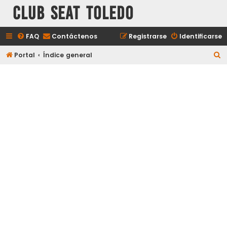
Club Seat Toledo
FAQ
Contáctenos
Registrarse
Identificarse
B
Portal
Índice general
u
s
c
a
r