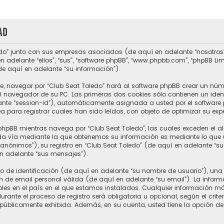
ad
do” junto con sus empresas asociadas (de aquí en adelante “nosotros”, “
n adelante “ellos”, “sus”, “software phpBB”, “www.phpbb.com”, “phpBB L
de aquí en adelante “su información”).
e, navegar por “Club Seat Toledo” hará al software phpBB crear un núm
 navegador de su PC. Las primeras dos cookies sólo contienen un ident
ante “session-id”), automáticamente asignada a usted por el software 
para registrar cuales han sido leídos, con objeto de optimizar su expe
hpBB mientras navega por “Club Seat Toledo”, las cuales exceden el a
a vía mediante la que obtenemos su información es mediante lo que ust
nónimos”), su registro en “Club Seat Toledo” (de aquí en adelante “s
en adelante “sus mensajes”).
e identificación (de aquí en adelante “su nombre de usuario”), una 
n de email personal válida (de aquí en adelante “su email”). La inform
ables en el país en el que estamos instalados. Cualquier información m
rante el proceso de registro será obligatoria u opcional, según el crite
 públicamente exhibida. Además, en su cuenta, usted tiene la opción de