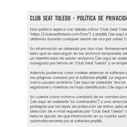
Club Seat Toledo - Política de privacid
Esta política explica con detalle cómo “Club Seat Tole
“https://clubseattoledo.com/foro”) y phpBB (de aquí e
obtenida durante cualquier sesión de uso por usted (
Su información es obtenida por dos vías. Primerament
texto que se descargan en los archivos temporales del
un identificador de sesión anónima (de aquí en adel
navegado por temas en “Club Seat Toledo” y se emplea 
Además podemos crear cookies externas al software p
las páginas creadas por el software phpBB. La segund
como usuario anónimo (de aquí en adelante “envíos a
registrarse y mientras se haya identificado (de aquí 
Su cuenta como mínimo constará de un nombre único d
(de aquí en adelante “su contraseña”) y una direcció
protegida por las leyes de protección de datos aplic
dirección de e-mail requerida por “Club Seat Toledo” du
tiene la opción de qué información en su cuenta será
automáticamente por el software phpBB.