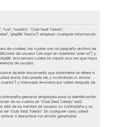
nos”, “nuestro”, “Club Seat Toledo”,
imited”, “phpBB Teams”) emplean cualquier información
ero de cookies, las cuales son un pequeño archivo de
ificador de usuario (de aquí en adelante “user-id”) y
phpBB. Una tercera cookie se creará una vez que haya
riencia de usuario.
lcance de este documento que solamente se refiere a
ed envía. Esto puede ser, y no limitado a: envíos
u cuenta”) y mensajes enviados por usted después de
contraseña personal empleada para la identificación
ación de su cuenta en “Club Seat Toledo” está
ás allá de su nombre de usuario, su contraseña y su
rio de “Club Seat Toledo”. En cualquier caso, usted
 activar o desactivar los emails generados