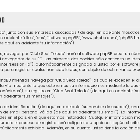
ad
do” junto con sus empresas asociadas (de aquí en adelante “nosotros”, “
n adelante “ellos”, “sus”, “software phpBB”, “www.phpbb.com”, “phpBB L
de aquí en adelante “su información”).
e, navegar por “Club Seat Toledo” hará al software phpBB crear un núm
 navegador de su PC. Las primeras dos cookies sólo contienen un ident
ante “session-id”), automáticamente asignada a usted por el software 
para registrar cuales han sido leídos, con objeto de optimizar su expe
hpBB mientras navega por “Club Seat Toledo”, las cuales exceden el a
a vía mediante la que obtenemos su información es mediante lo que ust
nónimos”), su registro en “Club Seat Toledo” (de aquí en adelante “s
en adelante “sus mensajes”).
e identificación (de aquí en adelante “su nombre de usuario”), una 
n de email personal válida (de aquí en adelante “su email”). La inform
ables en el país en el que estamos instalados. Cualquier información m
rante el proceso de registro será obligatoria u opcional, según el crite
 públicamente exhibida. Además, en su cuenta, usted tiene la opción de