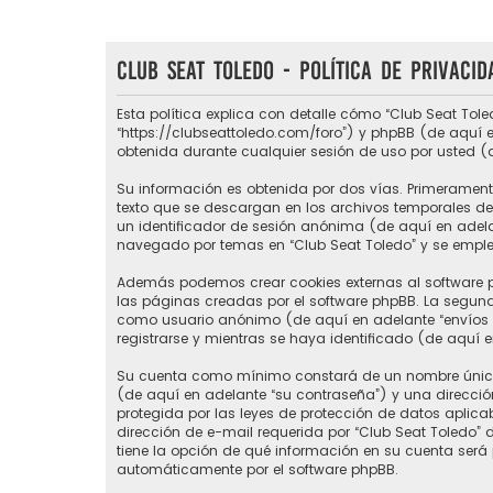
Club Seat Toledo - Política de privacid
Esta política explica con detalle cómo “Club Seat Tole
“https://clubseattoledo.com/foro”) y phpBB (de aquí e
obtenida durante cualquier sesión de uso por usted (
Su información es obtenida por dos vías. Primerament
texto que se descargan en los archivos temporales del
un identificador de sesión anónima (de aquí en adel
navegado por temas en “Club Seat Toledo” y se emplea 
Además podemos crear cookies externas al software p
las páginas creadas por el software phpBB. La segund
como usuario anónimo (de aquí en adelante “envíos a
registrarse y mientras se haya identificado (de aquí 
Su cuenta como mínimo constará de un nombre único d
(de aquí en adelante “su contraseña”) y una direcció
protegida por las leyes de protección de datos aplic
dirección de e-mail requerida por “Club Seat Toledo” du
tiene la opción de qué información en su cuenta será
automáticamente por el software phpBB.