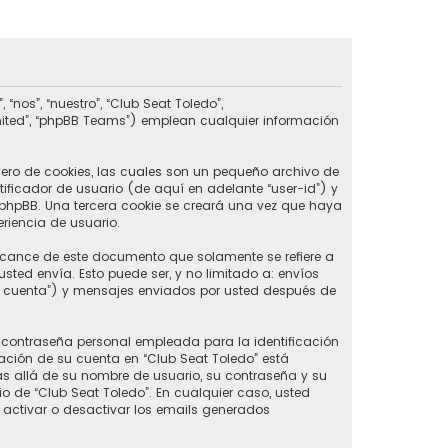
nos”, “nuestro”, “Club Seat Toledo”,
imited”, “phpBB Teams”) emplean cualquier información
ero de cookies, las cuales son un pequeño archivo de
ificador de usuario (de aquí en adelante “user-id”) y
phpBB. Una tercera cookie se creará una vez que haya
riencia de usuario.
lcance de este documento que solamente se refiere a
ed envía. Esto puede ser, y no limitado a: envíos
u cuenta”) y mensajes enviados por usted después de
contraseña personal empleada para la identificación
ación de su cuenta en “Club Seat Toledo” está
ás allá de su nombre de usuario, su contraseña y su
rio de “Club Seat Toledo”. En cualquier caso, usted
 activar o desactivar los emails generados