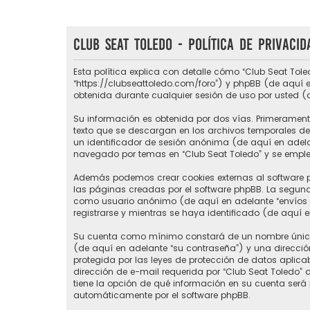
Club Seat Toledo - Política de privacid
Esta política explica con detalle cómo “Club Seat Tole
“https://clubseattoledo.com/foro”) y phpBB (de aquí e
obtenida durante cualquier sesión de uso por usted (
Su información es obtenida por dos vías. Primerament
texto que se descargan en los archivos temporales del
un identificador de sesión anónima (de aquí en adel
navegado por temas en “Club Seat Toledo” y se emplea 
Además podemos crear cookies externas al software p
las páginas creadas por el software phpBB. La segund
como usuario anónimo (de aquí en adelante “envíos a
registrarse y mientras se haya identificado (de aquí 
Su cuenta como mínimo constará de un nombre único d
(de aquí en adelante “su contraseña”) y una direcció
protegida por las leyes de protección de datos aplic
dirección de e-mail requerida por “Club Seat Toledo” du
tiene la opción de qué información en su cuenta será
automáticamente por el software phpBB.