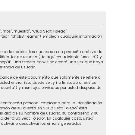
nos”, “nuestro”, “Club Seat Toledo”,
imited”, “phpBB Teams”) emplean cualquier información
ero de cookies, las cuales son un pequeño archivo de
ificador de usuario (de aquí en adelante “user-id”) y
phpBB. Una tercera cookie se creará una vez que haya
riencia de usuario.
lcance de este documento que solamente se refiere a
ed envía. Esto puede ser, y no limitado a: envíos
u cuenta”) y mensajes enviados por usted después de
contraseña personal empleada para la identificación
ación de su cuenta en “Club Seat Toledo” está
ás allá de su nombre de usuario, su contraseña y su
rio de “Club Seat Toledo”. En cualquier caso, usted
 activar o desactivar los emails generados