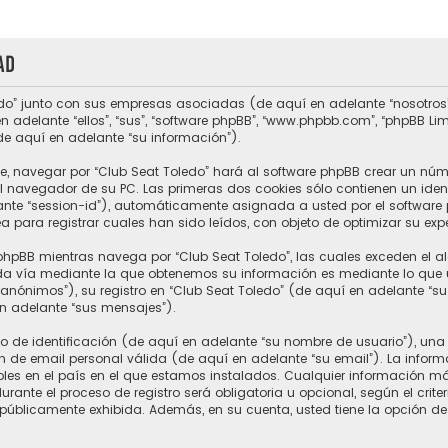
ad
do” junto con sus empresas asociadas (de aquí en adelante “nosotros”, “
n adelante “ellos”, “sus”, “software phpBB”, “www.phpbb.com”, “phpBB L
de aquí en adelante “su información”).
e, navegar por “Club Seat Toledo” hará al software phpBB crear un núm
 navegador de su PC. Las primeras dos cookies sólo contienen un ident
ante “session-id”), automáticamente asignada a usted por el software 
para registrar cuales han sido leídos, con objeto de optimizar su expe
hpBB mientras navega por “Club Seat Toledo”, las cuales exceden el a
a vía mediante la que obtenemos su información es mediante lo que ust
nónimos”), su registro en “Club Seat Toledo” (de aquí en adelante “s
en adelante “sus mensajes”).
e identificación (de aquí en adelante “su nombre de usuario”), una 
n de email personal válida (de aquí en adelante “su email”). La inform
ables en el país en el que estamos instalados. Cualquier información m
rante el proceso de registro será obligatoria u opcional, según el crite
 públicamente exhibida. Además, en su cuenta, usted tiene la opción de