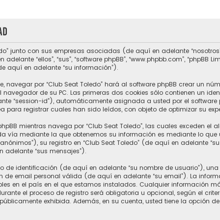
ad
do” junto con sus empresas asociadas (de aquí en adelante “nosotros”, “
n adelante “ellos”, “sus”, “software phpBB”, “www.phpbb.com”, “phpBB L
de aquí en adelante “su información”).
e, navegar por “Club Seat Toledo” hará al software phpBB crear un núm
 navegador de su PC. Las primeras dos cookies sólo contienen un ident
ante “session-id”), automáticamente asignada a usted por el software 
para registrar cuales han sido leídos, con objeto de optimizar su expe
hpBB mientras navega por “Club Seat Toledo”, las cuales exceden el a
a vía mediante la que obtenemos su información es mediante lo que ust
nónimos”), su registro en “Club Seat Toledo” (de aquí en adelante “s
en adelante “sus mensajes”).
e identificación (de aquí en adelante “su nombre de usuario”), una 
n de email personal válida (de aquí en adelante “su email”). La inform
ables en el país en el que estamos instalados. Cualquier información m
rante el proceso de registro será obligatoria u opcional, según el crite
 públicamente exhibida. Además, en su cuenta, usted tiene la opción de