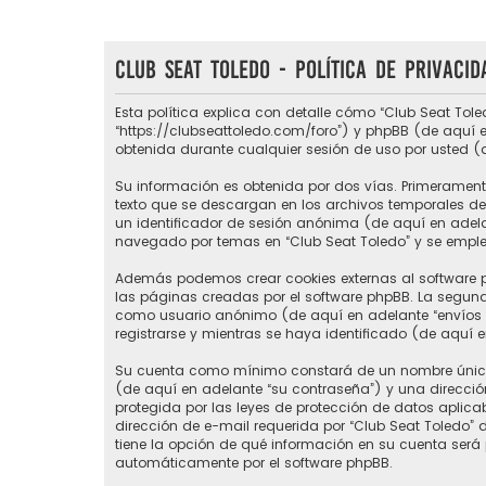
Club Seat Toledo - Política de privacid
Esta política explica con detalle cómo “Club Seat Tole
“https://clubseattoledo.com/foro”) y phpBB (de aquí e
obtenida durante cualquier sesión de uso por usted (
Su información es obtenida por dos vías. Primerament
texto que se descargan en los archivos temporales del
un identificador de sesión anónima (de aquí en adel
navegado por temas en “Club Seat Toledo” y se emplea 
Además podemos crear cookies externas al software p
las páginas creadas por el software phpBB. La segund
como usuario anónimo (de aquí en adelante “envíos a
registrarse y mientras se haya identificado (de aquí 
Su cuenta como mínimo constará de un nombre único d
(de aquí en adelante “su contraseña”) y una direcció
protegida por las leyes de protección de datos aplic
dirección de e-mail requerida por “Club Seat Toledo” du
tiene la opción de qué información en su cuenta será
automáticamente por el software phpBB.