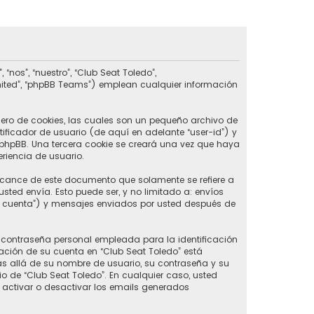
nos”, “nuestro”, “Club Seat Toledo”,
imited”, “phpBB Teams”) emplean cualquier información
ero de cookies, las cuales son un pequeño archivo de
ificador de usuario (de aquí en adelante “user-id”) y
phpBB. Una tercera cookie se creará una vez que haya
riencia de usuario.
lcance de este documento que solamente se refiere a
ed envía. Esto puede ser, y no limitado a: envíos
u cuenta”) y mensajes enviados por usted después de
contraseña personal empleada para la identificación
ación de su cuenta en “Club Seat Toledo” está
ás allá de su nombre de usuario, su contraseña y su
rio de “Club Seat Toledo”. En cualquier caso, usted
 activar o desactivar los emails generados