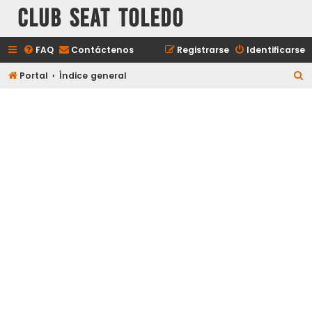
Club Seat Toledo
FAQ
Contáctenos
Registrarse
Identificarse
B
Portal
Índice general
u
s
c
a
r