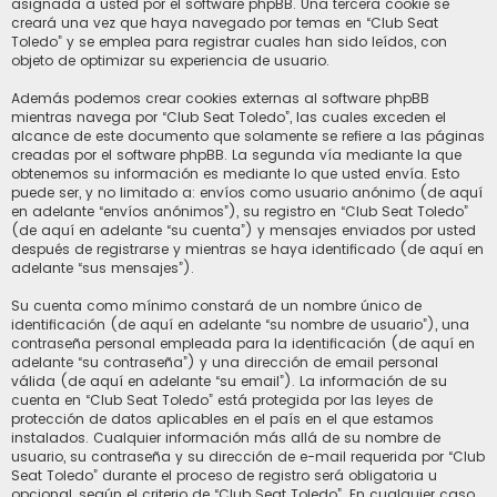
asignada a usted por el software phpBB. Una tercera cookie se
creará una vez que haya navegado por temas en “Club Seat
Toledo” y se emplea para registrar cuales han sido leídos, con
objeto de optimizar su experiencia de usuario.
Además podemos crear cookies externas al software phpBB
mientras navega por “Club Seat Toledo”, las cuales exceden el
alcance de este documento que solamente se refiere a las páginas
creadas por el software phpBB. La segunda vía mediante la que
obtenemos su información es mediante lo que usted envía. Esto
puede ser, y no limitado a: envíos como usuario anónimo (de aquí
en adelante “envíos anónimos”), su registro en “Club Seat Toledo”
(de aquí en adelante “su cuenta”) y mensajes enviados por usted
después de registrarse y mientras se haya identificado (de aquí en
adelante “sus mensajes”).
Su cuenta como mínimo constará de un nombre único de
identificación (de aquí en adelante “su nombre de usuario”), una
contraseña personal empleada para la identificación (de aquí en
adelante “su contraseña”) y una dirección de email personal
válida (de aquí en adelante “su email”). La información de su
cuenta en “Club Seat Toledo” está protegida por las leyes de
protección de datos aplicables en el país en el que estamos
instalados. Cualquier información más allá de su nombre de
usuario, su contraseña y su dirección de e-mail requerida por “Club
Seat Toledo” durante el proceso de registro será obligatoria u
opcional, según el criterio de “Club Seat Toledo”. En cualquier caso,