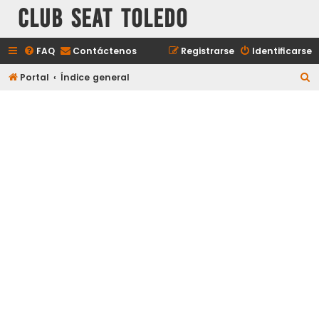
Club Seat Toledo
FAQ
Contáctenos
Registrarse
Identificarse
B
Portal
Índice general
u
s
c
a
r