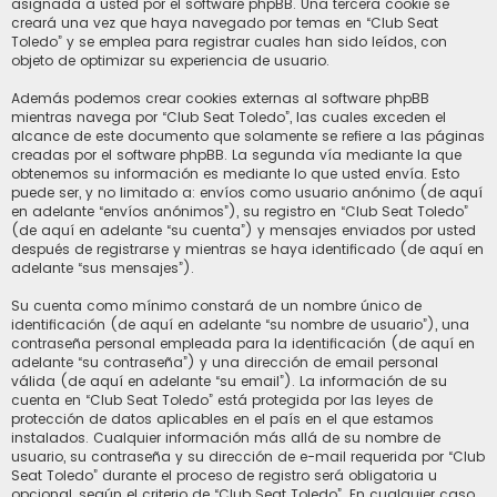
asignada a usted por el software phpBB. Una tercera cookie se
creará una vez que haya navegado por temas en “Club Seat
Toledo” y se emplea para registrar cuales han sido leídos, con
objeto de optimizar su experiencia de usuario.
Además podemos crear cookies externas al software phpBB
mientras navega por “Club Seat Toledo”, las cuales exceden el
alcance de este documento que solamente se refiere a las páginas
creadas por el software phpBB. La segunda vía mediante la que
obtenemos su información es mediante lo que usted envía. Esto
puede ser, y no limitado a: envíos como usuario anónimo (de aquí
en adelante “envíos anónimos”), su registro en “Club Seat Toledo”
(de aquí en adelante “su cuenta”) y mensajes enviados por usted
después de registrarse y mientras se haya identificado (de aquí en
adelante “sus mensajes”).
Su cuenta como mínimo constará de un nombre único de
identificación (de aquí en adelante “su nombre de usuario”), una
contraseña personal empleada para la identificación (de aquí en
adelante “su contraseña”) y una dirección de email personal
válida (de aquí en adelante “su email”). La información de su
cuenta en “Club Seat Toledo” está protegida por las leyes de
protección de datos aplicables en el país en el que estamos
instalados. Cualquier información más allá de su nombre de
usuario, su contraseña y su dirección de e-mail requerida por “Club
Seat Toledo” durante el proceso de registro será obligatoria u
opcional, según el criterio de “Club Seat Toledo”. En cualquier caso,