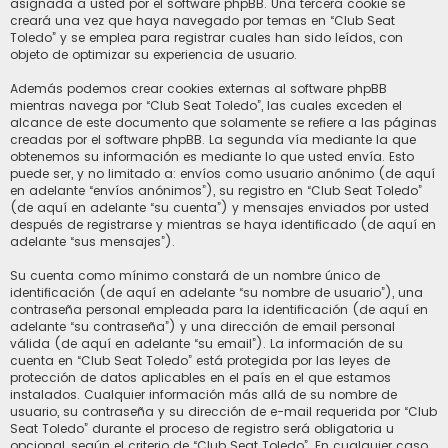
asignada a usted por el software phpBB. Una tercera cookie se
creará una vez que haya navegado por temas en “Club Seat
Toledo” y se emplea para registrar cuales han sido leídos, con
objeto de optimizar su experiencia de usuario.
Además podemos crear cookies externas al software phpBB
mientras navega por “Club Seat Toledo”, las cuales exceden el
alcance de este documento que solamente se refiere a las páginas
creadas por el software phpBB. La segunda vía mediante la que
obtenemos su información es mediante lo que usted envía. Esto
puede ser, y no limitado a: envíos como usuario anónimo (de aquí
en adelante “envíos anónimos”), su registro en “Club Seat Toledo”
(de aquí en adelante “su cuenta”) y mensajes enviados por usted
después de registrarse y mientras se haya identificado (de aquí en
adelante “sus mensajes”).
Su cuenta como mínimo constará de un nombre único de
identificación (de aquí en adelante “su nombre de usuario”), una
contraseña personal empleada para la identificación (de aquí en
adelante “su contraseña”) y una dirección de email personal
válida (de aquí en adelante “su email”). La información de su
cuenta en “Club Seat Toledo” está protegida por las leyes de
protección de datos aplicables en el país en el que estamos
instalados. Cualquier información más allá de su nombre de
usuario, su contraseña y su dirección de e-mail requerida por “Club
Seat Toledo” durante el proceso de registro será obligatoria u
opcional, según el criterio de “Club Seat Toledo”. En cualquier caso,