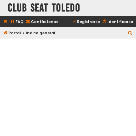
Club Seat Toledo
FAQ
Contáctenos
Registrarse
Identificarse
B
Portal
Índice general
u
s
c
a
r