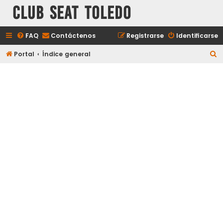
Club Seat Toledo
FAQ
Contáctenos
Registrarse
Identificarse
B
Portal
Índice general
u
s
c
a
r