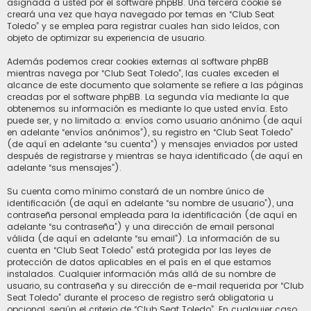
asignada a usted por el software phpBB. Una tercera cookie se
creará una vez que haya navegado por temas en “Club Seat
Toledo” y se emplea para registrar cuales han sido leídos, con
objeto de optimizar su experiencia de usuario.
Además podemos crear cookies externas al software phpBB
mientras navega por “Club Seat Toledo”, las cuales exceden el
alcance de este documento que solamente se refiere a las páginas
creadas por el software phpBB. La segunda vía mediante la que
obtenemos su información es mediante lo que usted envía. Esto
puede ser, y no limitado a: envíos como usuario anónimo (de aquí
en adelante “envíos anónimos”), su registro en “Club Seat Toledo”
(de aquí en adelante “su cuenta”) y mensajes enviados por usted
después de registrarse y mientras se haya identificado (de aquí en
adelante “sus mensajes”).
Su cuenta como mínimo constará de un nombre único de
identificación (de aquí en adelante “su nombre de usuario”), una
contraseña personal empleada para la identificación (de aquí en
adelante “su contraseña”) y una dirección de email personal
válida (de aquí en adelante “su email”). La información de su
cuenta en “Club Seat Toledo” está protegida por las leyes de
protección de datos aplicables en el país en el que estamos
instalados. Cualquier información más allá de su nombre de
usuario, su contraseña y su dirección de e-mail requerida por “Club
Seat Toledo” durante el proceso de registro será obligatoria u
opcional, según el criterio de “Club Seat Toledo”. En cualquier caso,