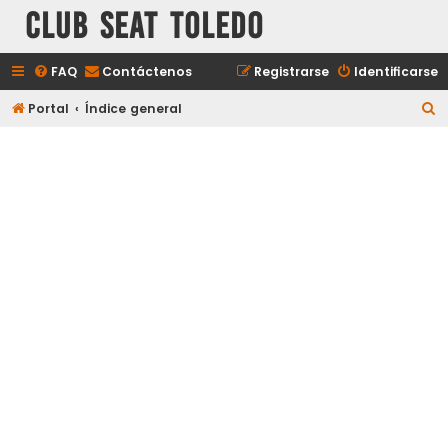
Club Seat Toledo
FAQ
Contáctenos
Registrarse
Identificarse
B
Portal
Índice general
u
s
c
a
r