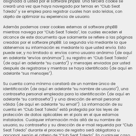
asignada a usted por el software phpBB. Una tercera cookie se
creará una vez que haya navegado por temas en “Club Seat
Toledo” y se emplea para registrar cuales han sido leídos, con
objeto de optimizar su experiencia de usuario.
Además podemos crear cookies externas al software phpBB
mientras navega por “Club Seat Toledo”, las cuales exceden el
alcance de este documento que solamente se refiere a las páginas
creadas por el software phpBB. La segunda vía mediante la que
obtenemos su información es mediante lo que usted envía. Esto
puede ser, y no limitado a: envíos como usuario anónimo (de aquí
en adelante “envíos anónimos”), su registro en “Club Seat Toledo”
(de aquí en adelante “su cuenta”) y mensajes enviados por usted
después de registrarse y mientras se haya identificado (de aquí en
adelante “sus mensajes”).
Su cuenta como mínimo constará de un nombre único de
identificación (de aquí en adelante “su nombre de usuario”), una
contraseña personal empleada para la identificación (de aquí en
adelante “su contraseña”) y una dirección de email personal
válida (de aquí en adelante “su email”). La información de su
cuenta en “Club Seat Toledo” está protegida por las leyes de
protección de datos aplicables en el país en el que estamos
instalados. Cualquier información más allá de su nombre de
usuario, su contraseña y su dirección de e-mail requerida por “Club
Seat Toledo” durante el proceso de registro será obligatoria u
opcional, según el criterio de “Club Seat Toledo”. En cualquier caso,