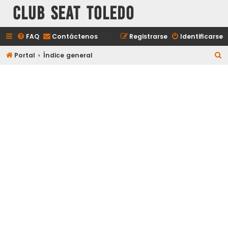
Club Seat Toledo
FAQ
Contáctenos
Registrarse
Identificarse
B
Portal
Índice general
u
s
c
a
r