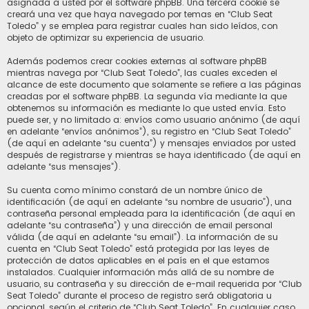
asignada a usted por el software phpBB. Una tercera cookie se
creará una vez que haya navegado por temas en “Club Seat
Toledo” y se emplea para registrar cuales han sido leídos, con
objeto de optimizar su experiencia de usuario.
Además podemos crear cookies externas al software phpBB
mientras navega por “Club Seat Toledo”, las cuales exceden el
alcance de este documento que solamente se refiere a las páginas
creadas por el software phpBB. La segunda vía mediante la que
obtenemos su información es mediante lo que usted envía. Esto
puede ser, y no limitado a: envíos como usuario anónimo (de aquí
en adelante “envíos anónimos”), su registro en “Club Seat Toledo”
(de aquí en adelante “su cuenta”) y mensajes enviados por usted
después de registrarse y mientras se haya identificado (de aquí en
adelante “sus mensajes”).
Su cuenta como mínimo constará de un nombre único de
identificación (de aquí en adelante “su nombre de usuario”), una
contraseña personal empleada para la identificación (de aquí en
adelante “su contraseña”) y una dirección de email personal
válida (de aquí en adelante “su email”). La información de su
cuenta en “Club Seat Toledo” está protegida por las leyes de
protección de datos aplicables en el país en el que estamos
instalados. Cualquier información más allá de su nombre de
usuario, su contraseña y su dirección de e-mail requerida por “Club
Seat Toledo” durante el proceso de registro será obligatoria u
opcional, según el criterio de “Club Seat Toledo”. En cualquier caso,