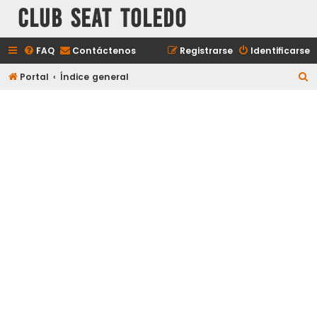
Club Seat Toledo
FAQ
Contáctenos
Registrarse
Identificarse
B
Portal
Índice general
u
s
c
a
r