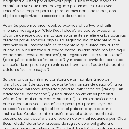
asignada a usted por el software phpBB. Una tercera cookie se
creará una vez que haya navegado por temas en “Club Seat
Toledo” y se emplea para registrar cuales han sido leídos, con
objeto de optimizar su experiencia de usuario.
Además podemos crear cookies externas al software phpBB
mientras navega por “Club Seat Toledo”, las cuales exceden el
alcance de este documento que solamente se refiere a las páginas
creadas por el software phpBB. La segunda vía mediante la que
obtenemos su información es mediante lo que usted envía. Esto
puede ser, y no limitado a: envíos como usuario anónimo (de aquí
en adelante “envíos anónimos”), su registro en “Club Seat Toledo”
(de aquí en adelante “su cuenta”) y mensajes enviados por usted
después de registrarse y mientras se haya identificado (de aquí en
adelante “sus mensajes”).
Su cuenta como mínimo constará de un nombre único de
identificación (de aquí en adelante “su nombre de usuario”), una
contraseña personal empleada para la identificación (de aquí en
adelante “su contraseña”) y una dirección de email personal
válida (de aquí en adelante “su email”). La información de su
cuenta en “Club Seat Toledo” está protegida por las leyes de
protección de datos aplicables en el país en el que estamos
instalados. Cualquier información más allá de su nombre de
usuario, su contraseña y su dirección de e-mail requerida por “Club
Seat Toledo” durante el proceso de registro será obligatoria u
opcional, según el criterio de “Club Seat Toledo”. En cualquier caso,