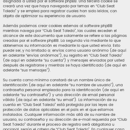
asignada a usted por el software phpBB. Una tercera cookie se
creará una vez que haya navegado por temas en “Club Seat
Toledo” y se emplea para registrar cuales han sido leídos, con
objeto de optimizar su experiencia de usuario.
Además podemos crear cookies externas al software phpBB
mientras navega por “Club Seat Toledo”, las cuales exceden el
alcance de este documento que solamente se refiere a las páginas
creadas por el software phpBB. La segunda vía mediante la que
obtenemos su información es mediante lo que usted envía. Esto
puede ser, y no limitado a: envíos como usuario anónimo (de aquí
en adelante “envíos anónimos”), su registro en “Club Seat Toledo”
(de aquí en adelante “su cuenta”) y mensajes enviados por usted
después de registrarse y mientras se haya identificado (de aquí en
adelante “sus mensajes”).
Su cuenta como mínimo constará de un nombre único de
identificación (de aquí en adelante “su nombre de usuario”), una
contraseña personal empleada para la identificación (de aquí en
adelante “su contraseña”) y una dirección de email personal
válida (de aquí en adelante “su email”). La información de su
cuenta en “Club Seat Toledo” está protegida por las leyes de
protección de datos aplicables en el país en el que estamos
instalados. Cualquier información más allá de su nombre de
usuario, su contraseña y su dirección de e-mail requerida por “Club
Seat Toledo” durante el proceso de registro será obligatoria u
opcional, según el criterio de “Club Seat Toledo”. En cualquier caso,