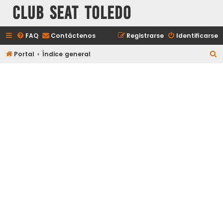
Club Seat Toledo
FAQ
Contáctenos
Registrarse
Identificarse
B
Portal
Índice general
u
s
c
a
r