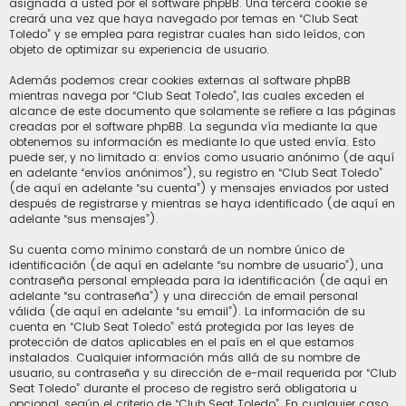
asignada a usted por el software phpBB. Una tercera cookie se
creará una vez que haya navegado por temas en “Club Seat
Toledo” y se emplea para registrar cuales han sido leídos, con
objeto de optimizar su experiencia de usuario.
Además podemos crear cookies externas al software phpBB
mientras navega por “Club Seat Toledo”, las cuales exceden el
alcance de este documento que solamente se refiere a las páginas
creadas por el software phpBB. La segunda vía mediante la que
obtenemos su información es mediante lo que usted envía. Esto
puede ser, y no limitado a: envíos como usuario anónimo (de aquí
en adelante “envíos anónimos”), su registro en “Club Seat Toledo”
(de aquí en adelante “su cuenta”) y mensajes enviados por usted
después de registrarse y mientras se haya identificado (de aquí en
adelante “sus mensajes”).
Su cuenta como mínimo constará de un nombre único de
identificación (de aquí en adelante “su nombre de usuario”), una
contraseña personal empleada para la identificación (de aquí en
adelante “su contraseña”) y una dirección de email personal
válida (de aquí en adelante “su email”). La información de su
cuenta en “Club Seat Toledo” está protegida por las leyes de
protección de datos aplicables en el país en el que estamos
instalados. Cualquier información más allá de su nombre de
usuario, su contraseña y su dirección de e-mail requerida por “Club
Seat Toledo” durante el proceso de registro será obligatoria u
opcional, según el criterio de “Club Seat Toledo”. En cualquier caso,