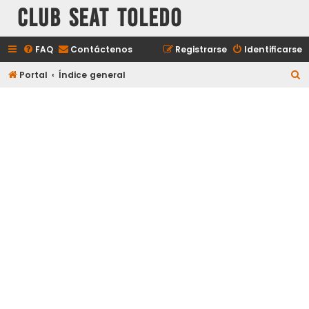
Club Seat Toledo
FAQ
Contáctenos
Registrarse
Identificarse
B
Portal
Índice general
u
s
c
a
r